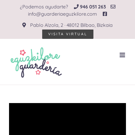
Saltar
¿Podemos ayudarte?
946 051 263
al
info@guarderiaeguzkilore.com
contenido
Pablo Alzola, 2 · 48012 Bilbao, Bizkaia
VISITA VIRTUAL